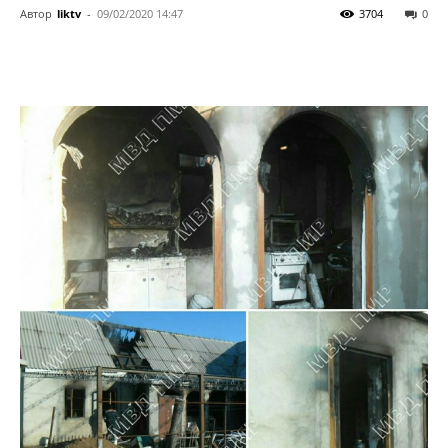
Автор
liktv
-
09/02/2020 14:47
3704
0