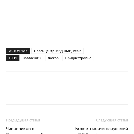
ИСТОЧНИК
Пресс-центр МВД ПМР, vebir
ТЕГИ
Малаешты
пожар
Приднестровье
Предыдущая статья
Следующая статья
Чиновников в
Более тысячи нарушений