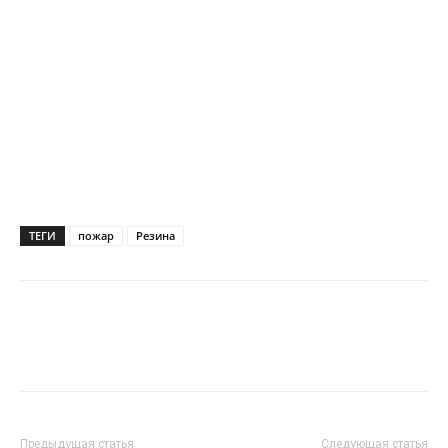
ТЕГИ
пожар
Резина
Предыдущая статья
Следующая статья