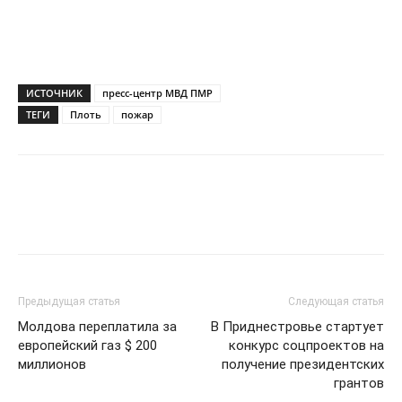
ИСТОЧНИК
пресс-центр МВД ПМР
ТЕГИ
Плоть
пожар
Предыдущая статья
Следующая статья
Молдова переплатила за
В Приднестровье стартует
европейский газ $ 200
конкурс соцпроектов на
миллионов
получение президентских
грантов