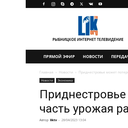
LikTV
ПРЯМОЙ ЭФИР
НОВОСТИ
ПЕРЕДА
Главная
Новости
Приднестровье может потеря
Новости
Экономика
Приднестровье
часть урожая р
Автор
liktv
-
28/04/2023 13:04