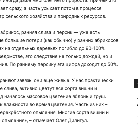
 и иногда даже многолетнего прироста. Причём это
ает сразу, а часть усыхает потом в процессе
тр сельского хозяйства и природных ресурсов.
абрикос, ранняя слива и персик — уже есть
е большие потери (как обычно) у ранних абрикосов
ах на отдельных деревьях погибло до 90-100%
едомстве, это следствие не только дождей, но и
ния. По раннему персику эта цифра доходит до 50%.
аняют завязь, они ещё живые. У нас практически
 слива, активно цветут все сорта вишни и
ад началось массовое цветение яблонь и груш.
влажности во время цветения. Часть из них ­–
перекрёстного опыления. Многие сорта вишни и
 опыления», – отмечает Олег Дилигул.