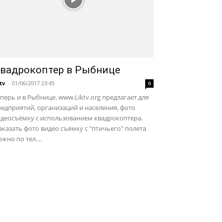
вадрокоптер в Рыбнице
ktv
-
01/06/2017 23:45
0
перь и в Рыбнице. www.Liktv.org предлагает для
едприятий, организаций и населения, фото
идеосъёмку с использованием квадрокоптера.
казать фото видео съёмку с "птичьего" полета
жно по тел....