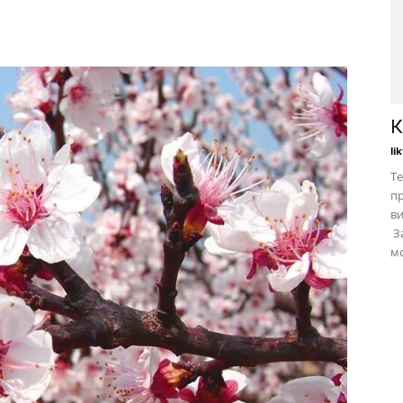
К
li
Те
пр
в
За
мо