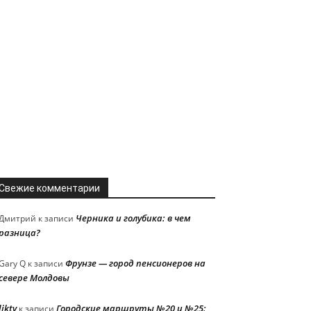
Свежие комментарии
Черника и голубика: в чем
Дмитрий
к записи
разница?
Фрунзе — город пенсионеров на
Gary Q
к записи
севере Молдовы
liktv
Городские маршруты №20 и №25:
к записи