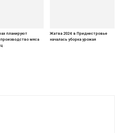
рах планируют
Жатва 2024: в Приднестровье
 производство мяса
началась уборка урожая
иц