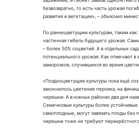
заражение, и гибнет завязь однолетнего
безвозвратно, то есть часть урожая погиб
развития и вегетации», – объяснил минис
По раннецветущим культурам, таким как: 
частичная гибель будущего урожая. Самы
– более 50% соцветий. А в отдельных сад
потенциального урожая. Как отмечают в в
заморозков, случившихся во время цвете
«Поздноцветущие культуры пока ещё сохр
закончилось цветение персика, на финише
черешни. А в южных районах два дня наз
Семечковые культуры более устойчивые к 
самоплодные, могут завязать плоды без 
черешни тоже не требуют перекрёстного