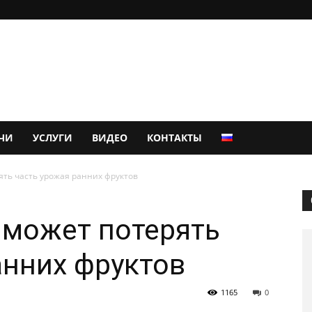
ЧИ
УСЛУГИ
ВИДЕО
КОНТАКТЫ
ть часть урожая ранних фруктов
 может потерять
анних фруктов
1165
0