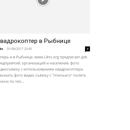
вадрокоптер в Рыбнице
ktv
-
01/06/2017 23:45
0
перь и в Рыбнице. www.Liktv.org предлагает для
едприятий, организаций и населения, фото
идеосъёмку с использованием квадрокоптера.
казать фото видео съёмку с "птичьего" полета
жно по тел....