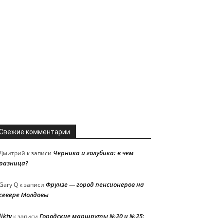
Свежие комментарии
Черника и голубика: в чем
Дмитрий
к записи
разница?
Фрунзе — город пенсионеров на
Gary Q
к записи
севере Молдовы
liktv
Городские маршруты №20 и №25:
к записи