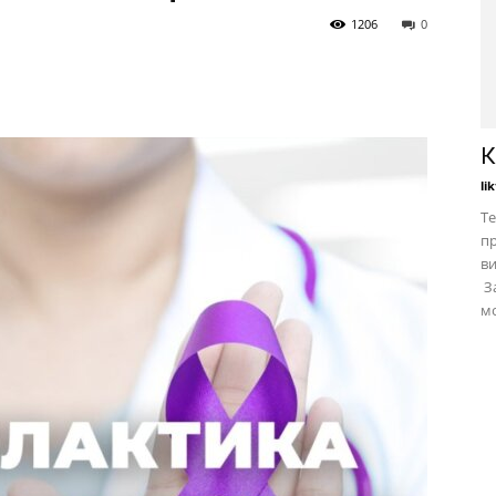
1206
0
К
li
Те
пр
в
За
мо