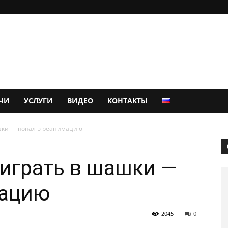
ЧИ
УСЛУГИ
ВИДЕО
КОНТАКТЫ
шки — попал в реанимацию
играть в шашки —
мацию
2045
0