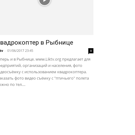
вадрокоптер в Рыбнице
ktv
-
01/06/2017 23:45
0
перь и в Рыбнице. www.Liktv.org предлагает для
едприятий, организаций и населения, фото
идеосъёмку с использованием квадрокоптера.
казать фото видео съёмку с "птичьего" полета
жно по тел....