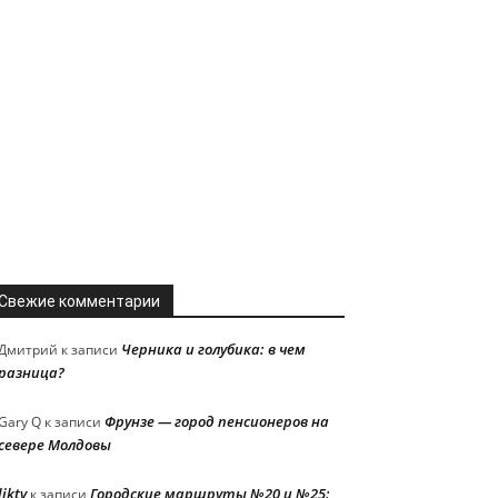
Свежие комментарии
Черника и голубика: в чем
Дмитрий
к записи
разница?
Фрунзе — город пенсионеров на
Gary Q
к записи
севере Молдовы
liktv
Городские маршруты №20 и №25:
к записи