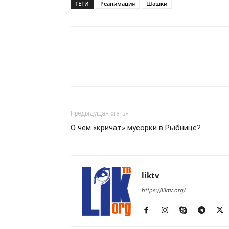
ТЕГИ
Реанимация
Шашки
Предыдущая статья
О чем «кричат» мусорки в Рыбнице?
liktv
https://liktv.org/