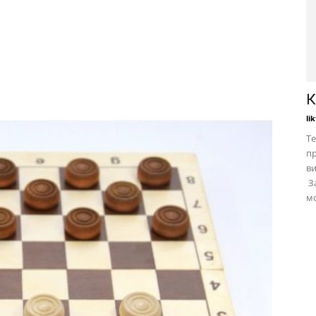
К
li
Те
пр
в
За
мо