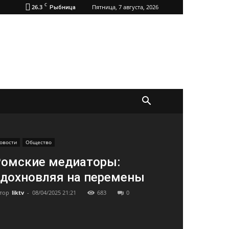
C
26.3
Пятница, 7 августа, 2026
Рыбница
овости
Общество
омские медиаторы:
дохновляя на перемены
тор
liktv
-
08/04/2025 21:21
683
0