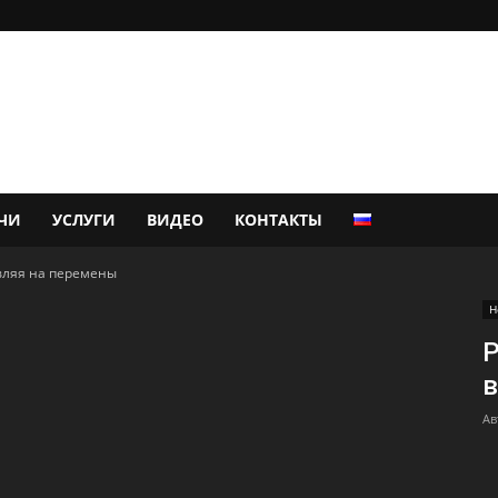
ЧИ
УСЛУГИ
ВИДЕО
КОНТАКТЫ
вляя на перемены
Н
Р
в
Ав