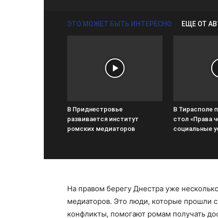
ЭТО МОЖЕТ БЫТЬ ИНТЕРЕСНО
ЕЩЕ ОТ А
В Приднестровье
В Тирасполе 
развивается институт
стол «Права ч
ромских медиаторов
социальные у
На правом берегу Днестра уже нескольк
медиаторов. Это люди, которые прошли с
конфликты, помогают ромам получать до