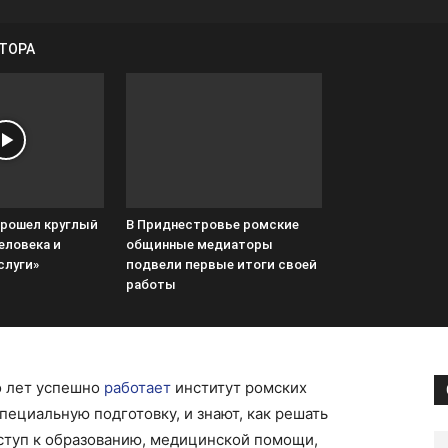
ВТОРА
прошел круглый
В Приднестровье ромские
еловека и
общинные медиаторы
слуги»
подвели первые итоги своей
работы
о лет успешно
работает
институт ромских
пециальную подготовку, и знают, как решать
ступ к образованию, медицинской помощи,