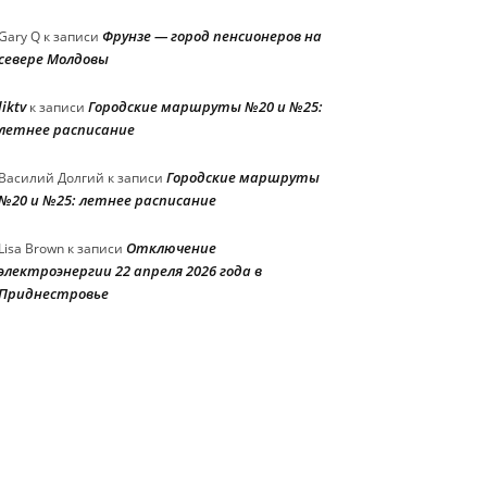
Фрунзе — город пенсионеров на
Gary Q
к записи
севере Молдовы
liktv
Городские маршруты №20 и №25:
к записи
летнее расписание
Городские маршруты
Василий Долгий
к записи
№20 и №25: летнее расписание
Отключение
Lisa Brown
к записи
электроэнергии 22 апреля 2026 года в
Приднестровье