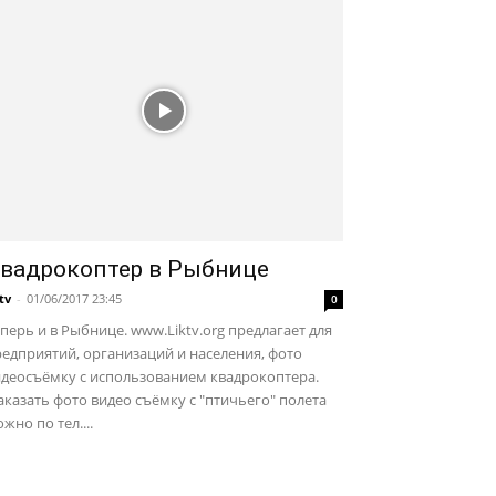
вадрокоптер в Рыбнице
ktv
-
01/06/2017 23:45
0
перь и в Рыбнице. www.Liktv.org предлагает для
едприятий, организаций и населения, фото
идеосъёмку с использованием квадрокоптера.
казать фото видео съёмку с "птичьего" полета
жно по тел....