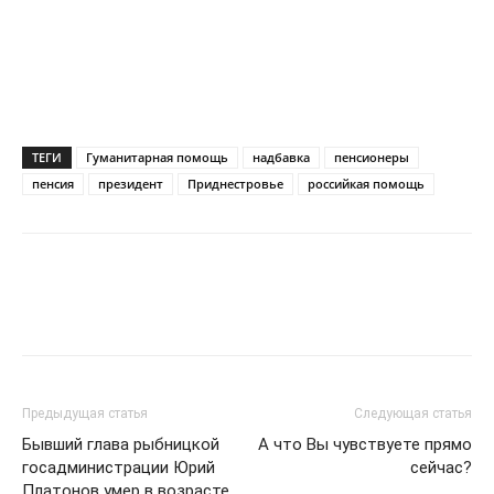
ТЕГИ
Гуманитарная помощь
надбавка
пенсионеры
пенсия
президент
Приднестровье
российкая помощь
Предыдущая статья
Следующая статья
Бывший глава рыбницкой
А что Вы чувствуете прямо
госадминистрации Юрий
сейчас?
Платонов умер в возрасте