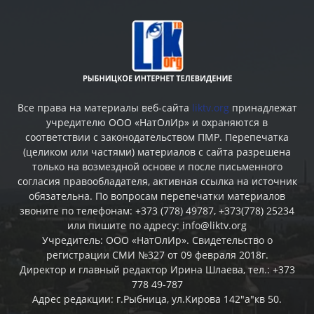
Все права на материалы веб-сайта
liktv.org
принадлежат
учредителю ООО «НатОлИр» и охраняются в
соответствии с законодательством ПМР. Перепечатка
(целиком или частями) материалов c сайта разрешена
только на возмездной основе и после письменного
согласия правообладателя, активная ссылка на источник
обязательна. По вопросам перепечатки материалов
звоните по телефонам: +373 (778) 49787, +373(778) 25234
или пишите по адресу: info@liktv.org
Учредитель: ООО «НатОлИр». Свидетельство о
регистрации СМИ №327 от 09 февраля 2018г.
Директор и главный редактор Ирина Шлаева, тел.: +373
778 49-787
Адрес редакции: г.Рыбница, ул.Кирова 142"а"кв 50.