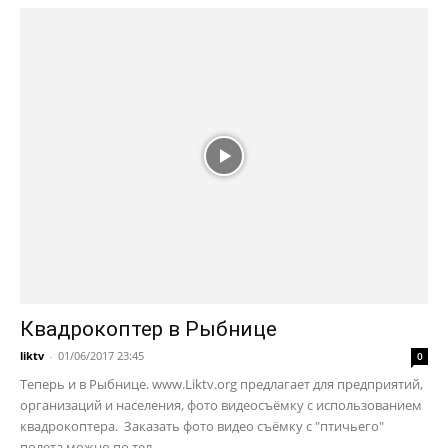
Квадрокоптер в Рыбнице
liktv
-
01/06/2017 23:45
0
Теперь и в Рыбнице. www.Liktv.org предлагает для предприятий,
организаций и населения, фото видеосъёмку с использованием
квадрокоптера. Заказать фото видео съёмку с "птичьего"
полета можно по тел....