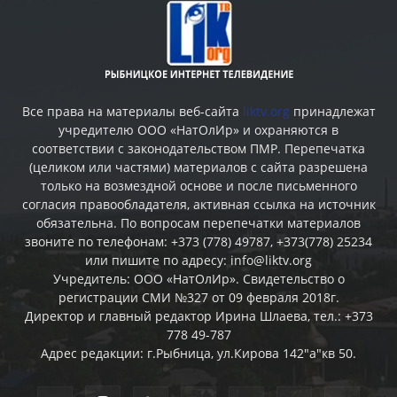
Все права на материалы веб-сайта
liktv.org
принадлежат
учредителю ООО «НатОлИр» и охраняются в
соответствии с законодательством ПМР. Перепечатка
(целиком или частями) материалов c сайта разрешена
только на возмездной основе и после письменного
согласия правообладателя, активная ссылка на источник
обязательна. По вопросам перепечатки материалов
звоните по телефонам: +373 (778) 49787, +373(778) 25234
или пишите по адресу: info@liktv.org
Учредитель: ООО «НатОлИр». Свидетельство о
регистрации СМИ №327 от 09 февраля 2018г.
Директор и главный редактор Ирина Шлаева, тел.: +373
778 49-787
Адрес редакции: г.Рыбница, ул.Кирова 142"а"кв 50.