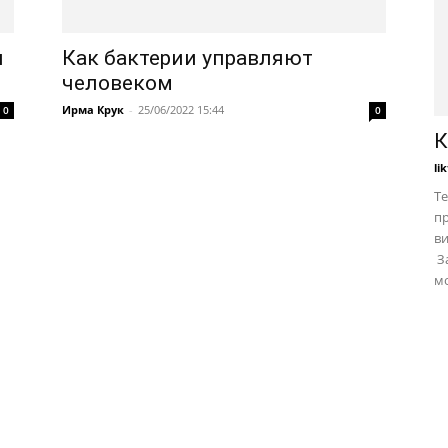
и
Как бактерии управляют
человеком
Ирма Крук
-
25/06/2022 15:44
0
0
К
li
Те
пр
в
За
мо