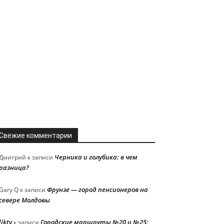
Свежие комментарии
Черника и голубика: в чем
Дмитрий
к записи
разница?
Фрунзе — город пенсионеров на
Gary Q
к записи
севере Молдовы
liktv
Городские маршруты №20 и №25:
к записи