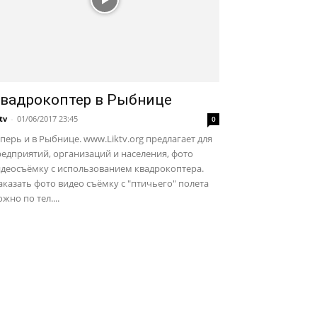
вадрокоптер в Рыбнице
ktv
-
01/06/2017 23:45
0
перь и в Рыбнице. www.Liktv.org предлагает для
едприятий, организаций и населения, фото
идеосъёмку с использованием квадрокоптера.
казать фото видео съёмку с "птичьего" полета
жно по тел....