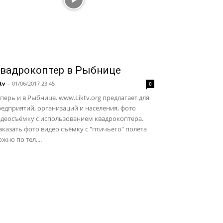
вадрокоптер в Рыбнице
ktv
-
01/06/2017 23:45
0
перь и в Рыбнице. www.Liktv.org предлагает для
едприятий, организаций и населения, фото
идеосъёмку с использованием квадрокоптера.
казать фото видео съёмку с "птичьего" полета
жно по тел....