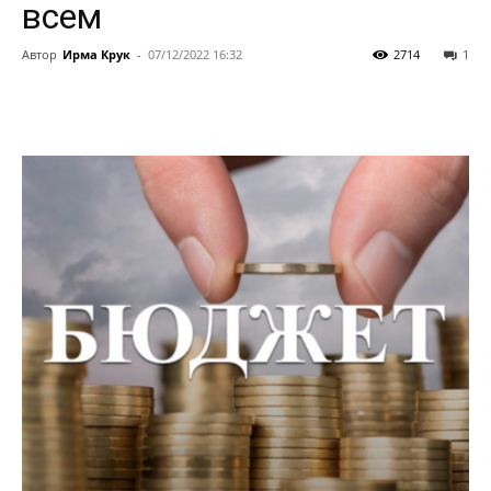
всем
Автор
Ирма Крук
-
07/12/2022 16:32
2714
1