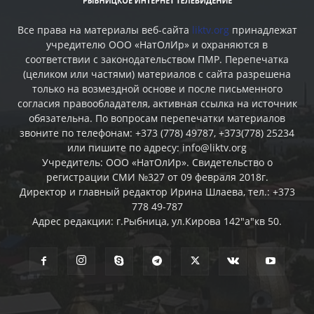
Все права на материалы веб-сайта
liktv.org
принадлежат
учредителю ООО «НатОлИр» и охраняются в
соответствии с законодательством ПМР. Перепечатка
(целиком или частями) материалов c сайта разрешена
только на возмездной основе и после письменного
согласия правообладателя, активная ссылка на источник
обязательна. По вопросам перепечатки материалов
звоните по телефонам: +373 (778) 49787, +373(778) 25234
или пишите по адресу: info@liktv.org
Учредитель: ООО «НатОлИр». Свидетельство о
регистрации СМИ №327 от 09 февраля 2018г.
Директор и главный редактор Ирина Шлаева, тел.: +373
778 49-787
Адрес редакции: г.Рыбница, ул.Кирова 142"а"кв 50.