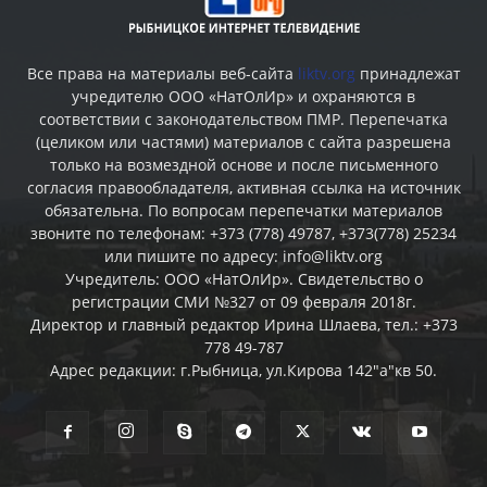
Все права на материалы веб-сайта
liktv.org
принадлежат
учредителю ООО «НатОлИр» и охраняются в
соответствии с законодательством ПМР. Перепечатка
(целиком или частями) материалов c сайта разрешена
только на возмездной основе и после письменного
согласия правообладателя, активная ссылка на источник
обязательна. По вопросам перепечатки материалов
звоните по телефонам: +373 (778) 49787, +373(778) 25234
или пишите по адресу: info@liktv.org
Учредитель: ООО «НатОлИр». Свидетельство о
регистрации СМИ №327 от 09 февраля 2018г.
Директор и главный редактор Ирина Шлаева, тел.: +373
778 49-787
Адрес редакции: г.Рыбница, ул.Кирова 142"а"кв 50.