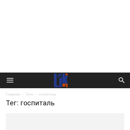
Главная
Теги
госпиталь
Тег: госпиталь