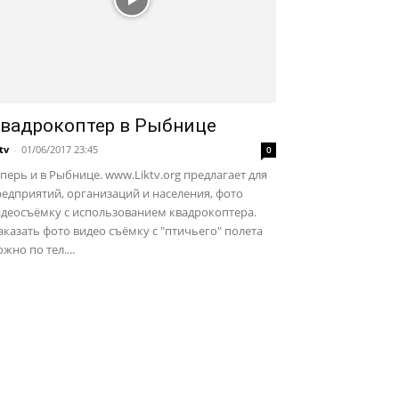
вадрокоптер в Рыбнице
ktv
-
01/06/2017 23:45
0
перь и в Рыбнице. www.Liktv.org предлагает для
едприятий, организаций и населения, фото
идеосъёмку с использованием квадрокоптера.
казать фото видео съёмку с "птичьего" полета
жно по тел....