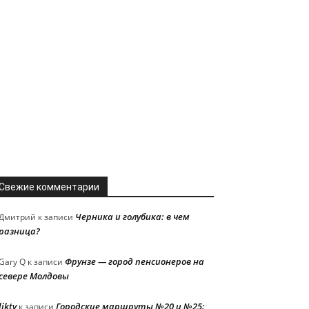
Свежие комментарии
Черника и голубика: в чем
Дмитрий
к записи
разница?
Фрунзе — город пенсионеров на
Gary Q
к записи
севере Молдовы
liktv
Городские маршруты №20 и №25:
к записи