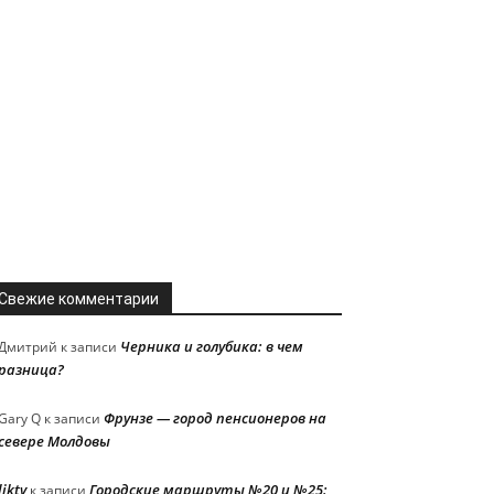
Свежие комментарии
Черника и голубика: в чем
Дмитрий
к записи
разница?
Фрунзе — город пенсионеров на
Gary Q
к записи
севере Молдовы
liktv
Городские маршруты №20 и №25:
к записи