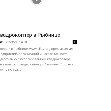
вадрокоптер в Рыбнице
ktv
-
01/06/2017 23:45
0
перь и в Рыбнице. www.Liktv.org предлагает для
едприятий, организаций и населения, фото
идеосъёмку с использованием квадрокоптера.
казать фото видео съёмку с "птичьего" полета
жно по тел....