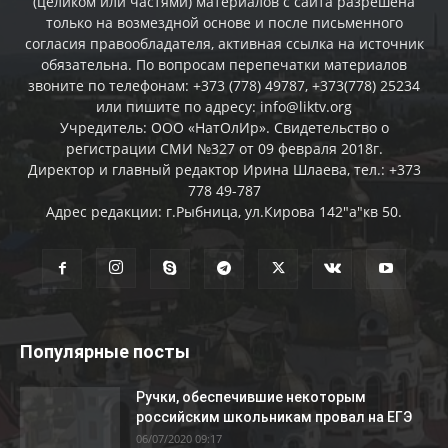
(целиком или частями) материалов c сайта разрешена
только на возмездной основе и после письменного
согласия правообладателя, активная ссылка на источник
обязательна. По вопросам перепечатки материалов
звоните по телефонам: +373 (778) 49787, +373(778) 25234
или пишите по адресу: info@liktv.org
Учредитель: ООО «НатОлИр». Свидетельство о
регистрации СМИ №327 от 09 февраля 2018г.
Директор и главный редактор Ирина Шлаева, тел.: +373
778 49-787
Адрес редакции: г.Рыбница, ул.Кирова 142"а"кв 50.
Популярные посты
Ручки, обеспечившие некоторым
российским школьникам провал на ЕГЭ
06/07/2020 09:17