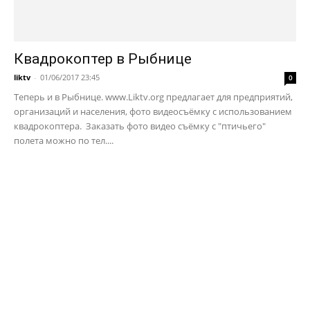
Квадрокоптер в Рыбнице
liktv
-
01/06/2017 23:45
0
Теперь и в Рыбнице. www.Liktv.org предлагает для предприятий,
организаций и населения, фото видеосъёмку с использованием
квадрокоптера. Заказать фото видео съёмку с "птичьего"
полета можно по тел....