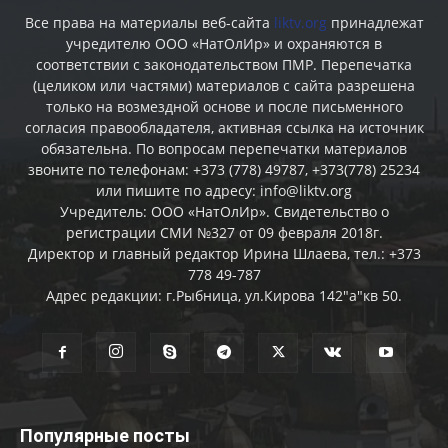
Все права на материалы веб-сайта
liktv.org
принадлежат
учредителю ООО «НатОлИр» и охраняются в
соответствии с законодательством ПМР. Перепечатка
(целиком или частями) материалов c сайта разрешена
только на возмездной основе и после письменного
согласия правообладателя, активная ссылка на источник
обязательна. По вопросам перепечатки материалов
звоните по телефонам: +373 (778) 49787, +373(778) 25234
или пишите по адресу: info@liktv.org
Учредитель: ООО «НатОлИр». Свидетельство о
регистрации СМИ №327 от 09 февраля 2018г.
Директор и главный редактор Ирина Шлаева, тел.: +373
778 49-787
Адрес редакции: г.Рыбница, ул.Кирова 142"а"кв 50.
Популярные посты