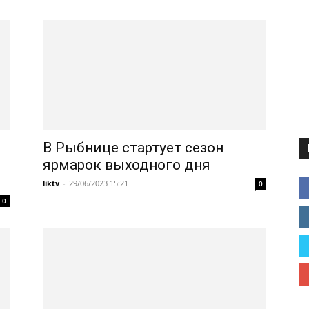
В Рыбнице стартует сезон
ярмарок выходного дня
liktv
-
29/06/2023 15:21
0
0