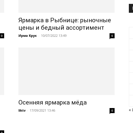
Ярмарка в Рыбнице: рыночные
цены и бедный ассортимент
Ирма Крук
-
10/07/2022 13:49
0
0
Осенняя ярмарка мёда
«
liktv
-
17/09/2021 13:46
0
0