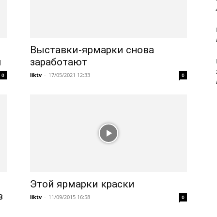
Выставки-ярмарки снова
я
заработают
liktv
-
17/05/2021 12:33
0
0
Этой ярмарки краски
в
liktv
-
11/09/2015 16:58
0