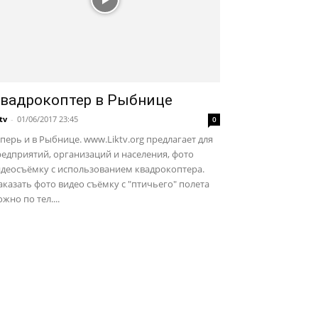
вадрокоптер в Рыбнице
ktv
-
01/06/2017 23:45
0
перь и в Рыбнице. www.Liktv.org предлагает для
едприятий, организаций и населения, фото
идеосъёмку с использованием квадрокоптера.
казать фото видео съёмку с "птичьего" полета
жно по тел....