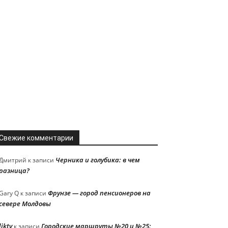
Свежие комментарии
Черника и голубика: в чем
Дмитрий
к записи
разница?
Фрунзе — город пенсионеров на
Gary Q
к записи
севере Молдовы
liktv
Городские маршруты №20 и №25:
к записи