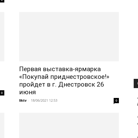
Первая выставка-ярмарка
«Покупай приднестровское!»
пройдет в г. Днестровск 26
июня
0
liktv
-
18/06/2021 12:53
0