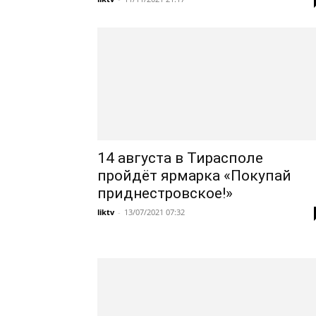
14 августа в Тирасполе
пройдёт ярмарка «Покупай
приднестровское!»
liktv
-
13/07/2021 07:32