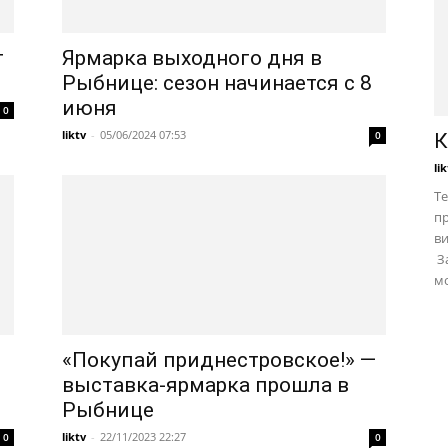
т
Ярмарка выходного дня в
Рыбнице: сезон начинается с 8
июня
0
liktv
-
05/06/2024 07:53
0
К
li
Те
пр
в
За
мо
«Покупай приднестровское!» —
выставка-ярмарка прошла в
Рыбнице
liktv
-
22/11/2023 22:27
0
0