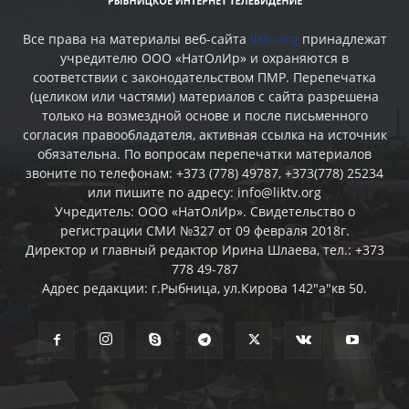
Все права на материалы веб-сайта
liktv.org
принадлежат
учредителю ООО «НатОлИр» и охраняются в
соответствии с законодательством ПМР. Перепечатка
(целиком или частями) материалов c сайта разрешена
только на возмездной основе и после письменного
согласия правообладателя, активная ссылка на источник
обязательна. По вопросам перепечатки материалов
звоните по телефонам: +373 (778) 49787, +373(778) 25234
или пишите по адресу: info@liktv.org
Учредитель: ООО «НатОлИр». Свидетельство о
регистрации СМИ №327 от 09 февраля 2018г.
Директор и главный редактор Ирина Шлаева, тел.: +373
778 49-787
Адрес редакции: г.Рыбница, ул.Кирова 142"а"кв 50.