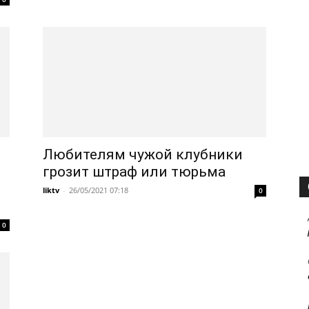
Любителям чужой клубники
грозит штраф или тюрьма
liktv
-
26/05/2021 07:18
0
0