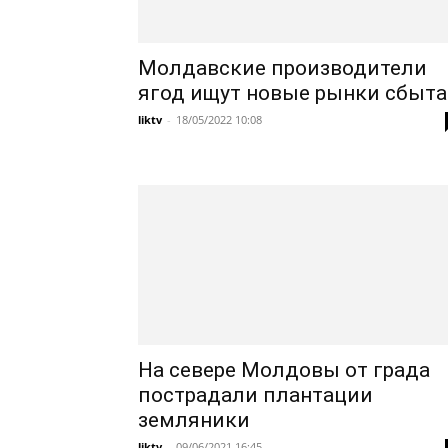
Молдавские производители
ягод ищут новые рынки сбыта
liktv
-
18/05/2022 10:08
На севере Молдовы от града
пострадали плантации
земляники
liktv
-
09/06/2021 16:45