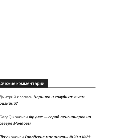
Свежие комментарии
Черника и голубика: в чем
Дмитрий
к записи
разница?
Фрунзе — город пенсионеров на
Gary Q
к записи
севере Молдовы
liktv
Городские маршруты №20 и №25:
к записи