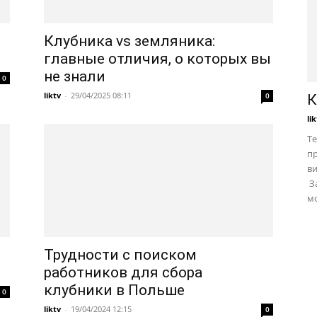
Клубника vs земляника:
главные отличия, о которых вы
не знали
0
liktv
-
29/04/2025 08:11
0
К
li
Те
пр
в
За
мо
Трудности с поиском
работников для сбора
клубники в Польше
0
liktv
-
19/04/2024 12:15
0