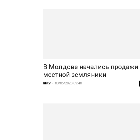
В Молдове начались продажи
местной земляники
liktv
-
03/05/2023 09:40