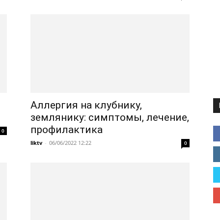
Аллергия на клубнику,
землянику: симптомы, лечение,
профилактика
0
liktv
-
06/06/2022 12:22
0