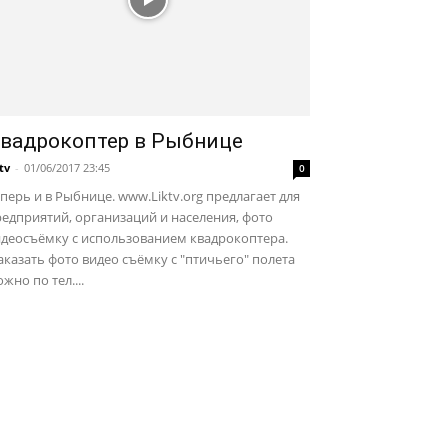
вадрокоптер в Рыбнице
ktv
-
01/06/2017 23:45
0
перь и в Рыбнице. www.Liktv.org предлагает для
едприятий, организаций и населения, фото
идеосъёмку с использованием квадрокоптера.
казать фото видео съёмку с "птичьего" полета
жно по тел....