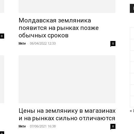
Молдавская земляника
появится на рынках позже
обычных сроков
0
liktv
-
06/04/2022 12:33
0
Цены на землянику в магазинах
«
и на рынках сильно отличаются
liktv
-
07/06/2021 16:38
0
0