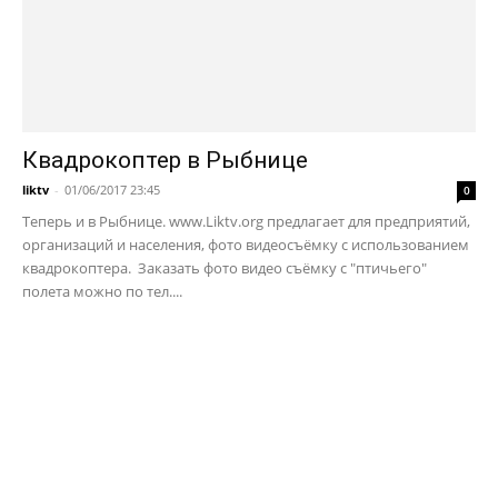
Квадрокоптер в Рыбнице
liktv
-
01/06/2017 23:45
0
Теперь и в Рыбнице. www.Liktv.org предлагает для предприятий,
организаций и населения, фото видеосъёмку с использованием
квадрокоптера. Заказать фото видео съёмку с "птичьего"
полета можно по тел....