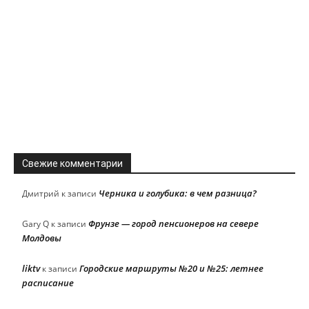
Свежие комментарии
Черника и голубика: в чем разница?
Дмитрий
к записи
Фрунзе — город пенсионеров на севере
Gary Q
к записи
Молдовы
liktv
Городские маршруты №20 и №25: летнее
к записи
расписание