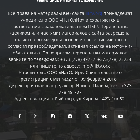
Все права на материалы веб-сайта
liktv.org
принадлежат
учредителю ООО «НатОлИр» и охраняются в
соответствии с законодательством ПМР. Перепечатка
(целиком или частями) материалов c сайта разрешена
только на возмездной основе и после письменного
согласия правообладателя, активная ссылка на источник
обязательна. По вопросам перепечатки материалов
звоните по телефонам: +373 (778) 49787, +373(778) 25234
или пишите по адресу: info@liktv.org
Учредитель: ООО «НатОлИр». Свидетельство о
регистрации СМИ №327 от 09 февраля 2018г.
Директор и главный редактор Ирина Шлаева, тел.: +373
778 49-787
Адрес редакции: г.Рыбница, ул.Кирова 142"а"кв 50.