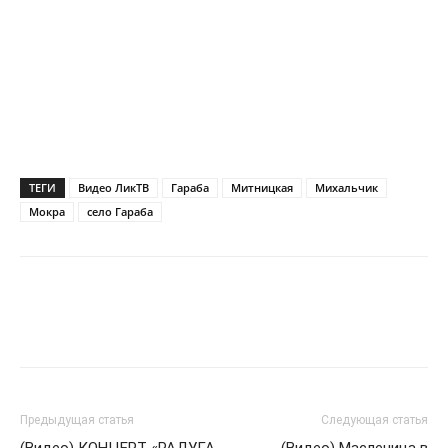
ТЕГИ
Видео ЛикТВ
Гараба
Митницкая
Михальчик
Мокра
село Гараба
Предыдущая статья
Следующая статья
(Видео) КОНЦЕРТ «РАДУГА
(Видео) Масленица в