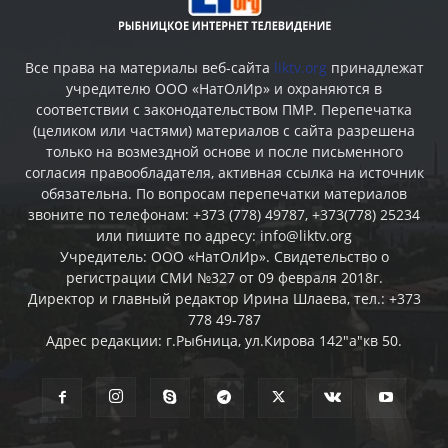
Все права на материалы веб-сайта
liktv.org
принадлежат
учредителю ООО «НатОлИр» и охраняются в
соответствии с законодательством ПМР. Перепечатка
(целиком или частями) материалов c сайта разрешена
только на возмездной основе и после письменного
согласия правообладателя, активная ссылка на источник
обязательна. По вопросам перепечатки материалов
звоните по телефонам: +373 (778) 49787, +373(778) 25234
или пишите по адресу: info@liktv.org
Учредитель: ООО «НатОлИр». Свидетельство о
регистрации СМИ №327 от 09 февраля 2018г.
Директор и главный редактор Ирина Шлаева, тел.: +373
778 49-787
Адрес редакции: г.Рыбница, ул.Кирова 142"а"кв 50.