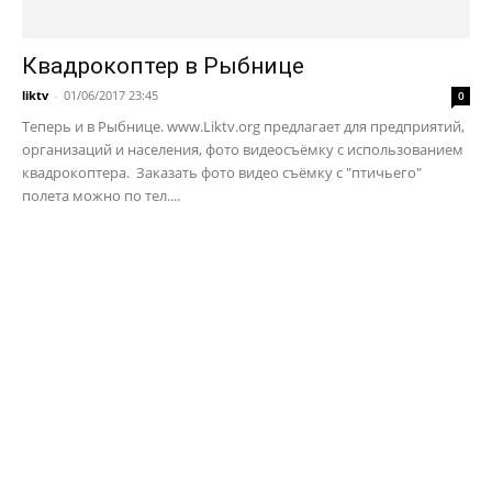
Квадрокоптер в Рыбнице
liktv
-
01/06/2017 23:45
0
Теперь и в Рыбнице. www.Liktv.org предлагает для предприятий,
организаций и населения, фото видеосъёмку с использованием
квадрокоптера. Заказать фото видео съёмку с "птичьего"
полета можно по тел....