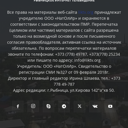
Все права на материалы веб-сайта
liktv.org
принадлежат
учредителю ООО «НатОлИр» и охраняются в
соответствии с законодательством ПМР. Перепечатка
(целиком или частями) материалов c сайта разрешена
только на возмездной основе и после письменного
согласия правообладателя, активная ссылка на источник
обязательна. По вопросам перепечатки материалов
звоните по телефонам: +373 (778) 49787, +373(778) 25234
или пишите по адресу: info@liktv.org
Учредитель: ООО «НатОлИр». Свидетельство о
регистрации СМИ №327 от 09 февраля 2018г.
Директор и главный редактор Ирина Шлаева, тел.: +373
778 49-787
Адрес редакции: г.Рыбница, ул.Кирова 142"а"кв 50.