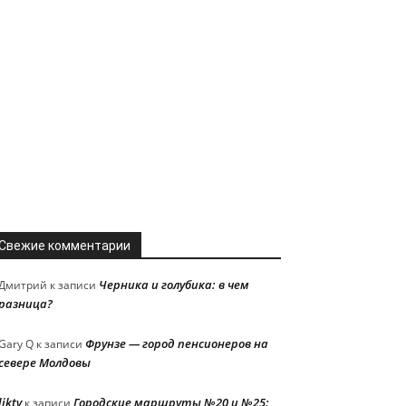
Свежие комментарии
Черника и голубика: в чем
Дмитрий
к записи
разница?
Фрунзе — город пенсионеров на
Gary Q
к записи
севере Молдовы
liktv
Городские маршруты №20 и №25:
к записи