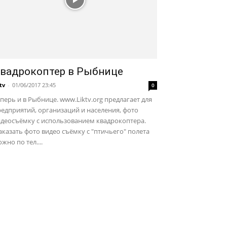
вадрокоптер в Рыбнице
ktv
-
01/06/2017 23:45
0
перь и в Рыбнице. www.Liktv.org предлагает для
едприятий, организаций и населения, фото
идеосъёмку с использованием квадрокоптера.
казать фото видео съёмку с "птичьего" полета
жно по тел....