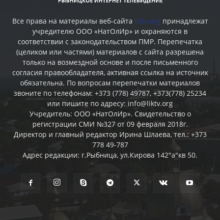
Все права на материалы веб-сайта
liktv.org
принадлежат
учредителю ООО «НатОлИр» и охраняются в
соответствии с законодательством ПМР. Перепечатка
(целиком или частями) материалов c сайта разрешена
только на возмездной основе и после письменного
согласия правообладателя, активная ссылка на источник
обязательна. По вопросам перепечатки материалов
звоните по телефонам: +373 (778) 49787, +373(778) 25234
или пишите по адресу: info@liktv.org
Учредитель: ООО «НатОлИр». Свидетельство о
регистрации СМИ №327 от 09 февраля 2018г.
Директор и главный редактор Ирина Шлаева, тел.: +373
778 49-787
Адрес редакции: г.Рыбница, ул.Кирова 142"а"кв 50.