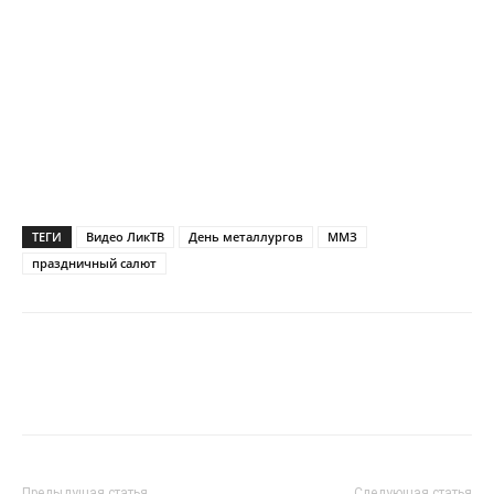
ТЕГИ
Видео ЛикТВ
День металлургов
ММЗ
праздничный салют
Предыдущая статья
Следующая статья