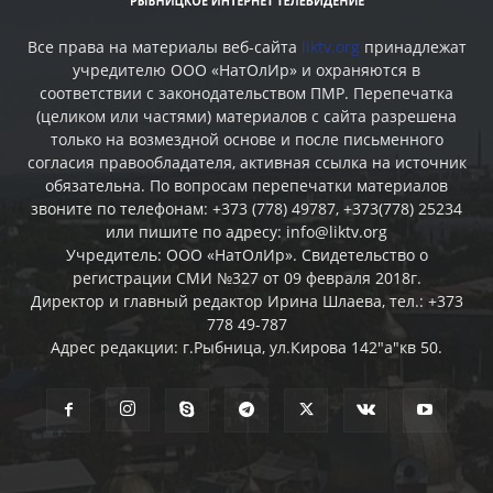
Все права на материалы веб-сайта
liktv.org
принадлежат
учредителю ООО «НатОлИр» и охраняются в
соответствии с законодательством ПМР. Перепечатка
(целиком или частями) материалов c сайта разрешена
только на возмездной основе и после письменного
согласия правообладателя, активная ссылка на источник
обязательна. По вопросам перепечатки материалов
звоните по телефонам: +373 (778) 49787, +373(778) 25234
или пишите по адресу: info@liktv.org
Учредитель: ООО «НатОлИр». Свидетельство о
регистрации СМИ №327 от 09 февраля 2018г.
Директор и главный редактор Ирина Шлаева, тел.: +373
778 49-787
Адрес редакции: г.Рыбница, ул.Кирова 142"а"кв 50.