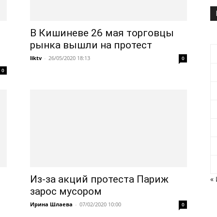
В Кишиневе 26 мая торговцы
рынка вышли на протест
liktv
-
26/05/2020 18:13
0
0
Из-за акций протеста Париж
«
зарос мусором
Ирина Шлаева
-
07/02/2020 10:00
0