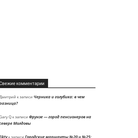
Свежие комментарии
Черника и голубика: в чем
Дмитрий
к записи
разница?
Фрунзе — город пенсионеров на
Gary Q
к записи
севере Молдовы
liktv
Городские маршруты №20 и №25:
к записи