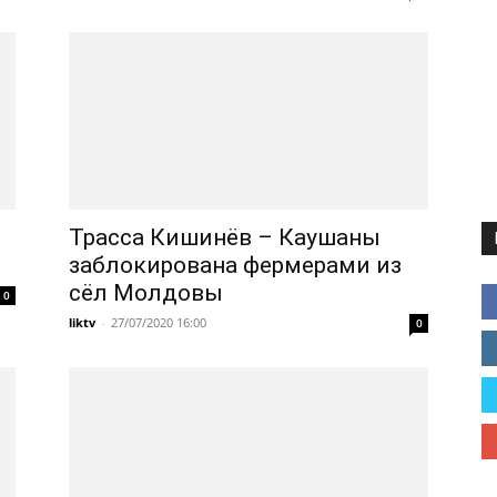
Трасса Кишинёв – Каушаны
заблокирована фермерами из
сёл Молдовы
0
liktv
-
27/07/2020 16:00
0