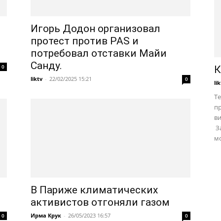
Игорь Додон организовал
протест против PAS и
потребовал отставки Майи
Санду.
0
К
liktv
-
22/02/2025 15:21
0
li
Те
пр
в
За
мо
В Париже климатических
активистов отгоняли газом
Ирма Крук
-
26/05/2023 16:57
0
0