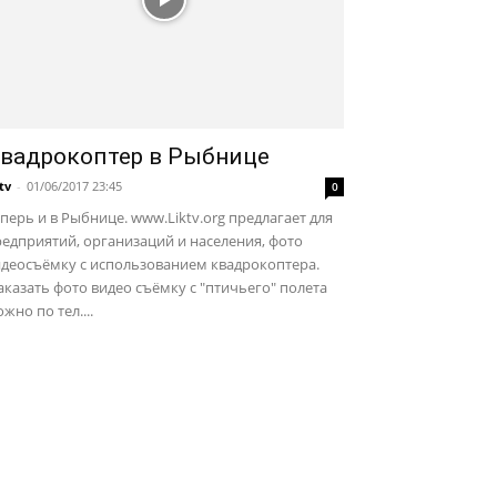
вадрокоптер в Рыбнице
ktv
-
01/06/2017 23:45
0
перь и в Рыбнице. www.Liktv.org предлагает для
едприятий, организаций и населения, фото
идеосъёмку с использованием квадрокоптера.
казать фото видео съёмку с "птичьего" полета
жно по тел....