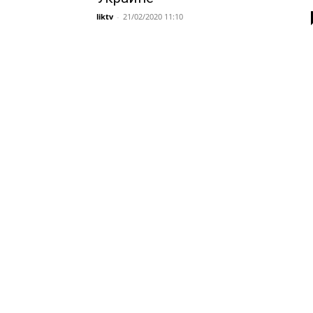
liktv
-
21/02/2020 11:10