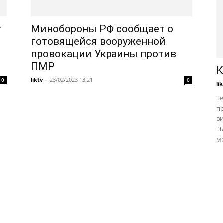
т
Минобороны РФ сообщает о
готовящейся вооруженной
провокации Украины против
ПМР
К
liktv
-
23/02/2023 13:21
0
0
li
Те
пр
в
За
мо