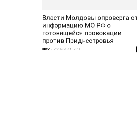
Власти Молдовы опровергаю
информацию МО РФ о
готовящейся провокации
против Приднестровья
liktv
-
23/02/2023 17:31