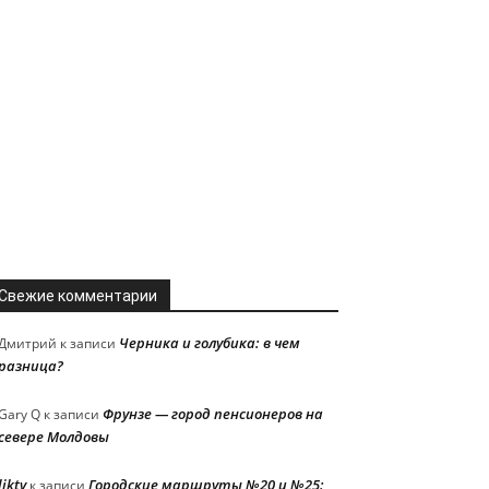
Свежие комментарии
Черника и голубика: в чем
Дмитрий
к записи
разница?
Фрунзе — город пенсионеров на
Gary Q
к записи
севере Молдовы
liktv
Городские маршруты №20 и №25:
к записи