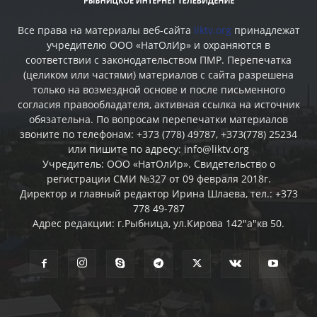
Все права на материалы веб-сайта
liktv.org
принадлежат
учредителю ООО «НатОлИр» и охраняются в
соответствии с законодательством ПМР. Перепечатка
(целиком или частями) материалов c сайта разрешена
только на возмездной основе и после письменного
согласия правообладателя, активная ссылка на источник
обязательна. По вопросам перепечатки материалов
звоните по телефонам: +373 (778) 49787, +373(778) 25234
или пишите по адресу: info@liktv.org
Учредитель: ООО «НатОлИр». Свидетельство о
регистрации СМИ №327 от 09 февраля 2018г.
Директор и главный редактор Ирина Шлаева, тел.: +373
778 49-787
Адрес редакции: г.Рыбница, ул.Кирова 142"а"кв 50.