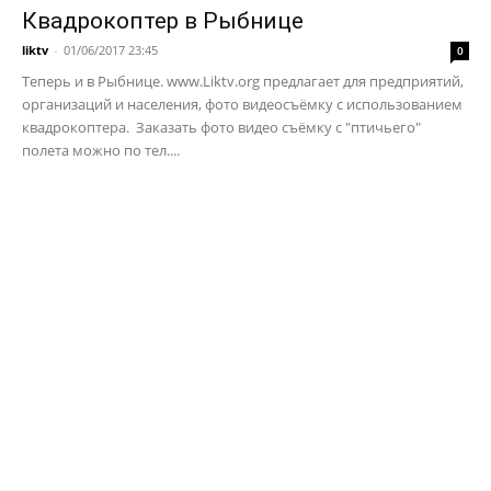
Квадрокоптер в Рыбнице
liktv
-
01/06/2017 23:45
0
Теперь и в Рыбнице. www.Liktv.org предлагает для предприятий,
организаций и населения, фото видеосъёмку с использованием
квадрокоптера. Заказать фото видео съёмку с "птичьего"
полета можно по тел....