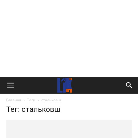
Главная
Теги
стальковш
Тег: стальковш