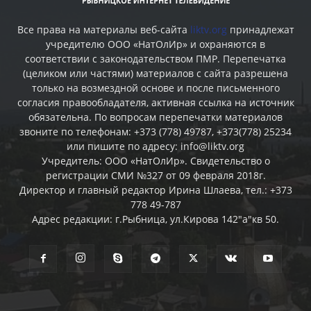
Все права на материалы веб-сайта
liktv.org
принадлежат
учредителю ООО «НатОлИр» и охраняются в
соответствии с законодательством ПМР. Перепечатка
(целиком или частями) материалов c сайта разрешена
только на возмездной основе и после письменного
согласия правообладателя, активная ссылка на источник
обязательна. По вопросам перепечатки материалов
звоните по телефонам: +373 (778) 49787, +373(778) 25234
или пишите по адресу: info@liktv.org
Учредитель: ООО «НатОлИр». Свидетельство о
регистрации СМИ №327 от 09 февраля 2018г.
Директор и главный редактор Ирина Шлаева, тел.: +373
778 49-787
Адрес редакции: г.Рыбница, ул.Кирова 142"а"кв 50.