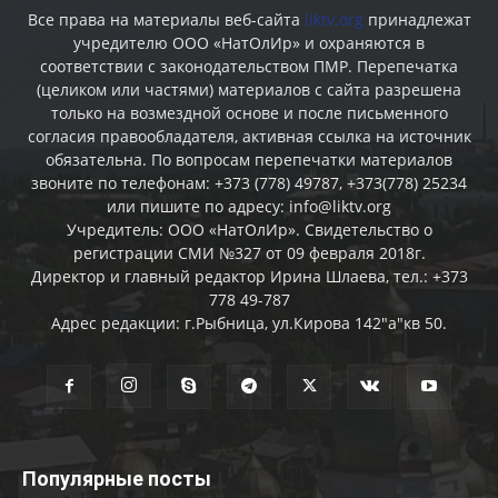
Все права на материалы веб-сайта
liktv.org
принадлежат
учредителю ООО «НатОлИр» и охраняются в
соответствии с законодательством ПМР. Перепечатка
(целиком или частями) материалов c сайта разрешена
только на возмездной основе и после письменного
согласия правообладателя, активная ссылка на источник
обязательна. По вопросам перепечатки материалов
звоните по телефонам: +373 (778) 49787, +373(778) 25234
или пишите по адресу: info@liktv.org
Учредитель: ООО «НатОлИр». Свидетельство о
регистрации СМИ №327 от 09 февраля 2018г.
Директор и главный редактор Ирина Шлаева, тел.: +373
778 49-787
Адрес редакции: г.Рыбница, ул.Кирова 142"а"кв 50.
Популярные посты