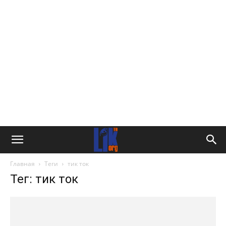
Главная
Теги
тик ток
Тег: тик ток