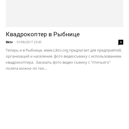
Квадрокоптер в Рыбнице
liktv
-
01/06/2017 23:45
0
Теперь и в Рыбнице. www.Liktv.org предлагает для предприятий,
организаций и населения, фото видеосъёмку с использованием
квадрокоптера. Заказать фото видео съёмку с "птичьего"
полета можно по тел....