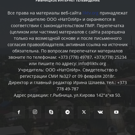
Все права на материалы веб-сайта
liktv.org
принадлежат
учредителю ООО «НатОлИр» и охраняются в
соответствии с законодательством ПМР. Перепечатка
(целиком или частями) материалов c сайта разрешена
только на возмездной основе и после письменного
согласия правообладателя, активная ссылка на источник
обязательна. По вопросам перепечатки материалов
звоните по телефонам: +373 (778) 49787, +373(778) 25234
или пишите по адресу: info@liktv.org
Учредитель: ООО «НатОлИр». Свидетельство о
регистрации СМИ №327 от 09 февраля 2018г.
Директор и главный редактор Ирина Шлаева, тел.: +373
778 49-787
Адрес редакции: г.Рыбница, ул.Кирова 142"а"кв 50.