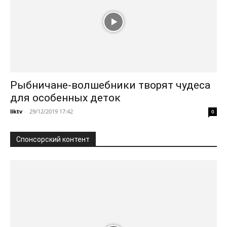
Рыбничане-волшебники творят чудеса
для особенных деток
liktv
-
29/12/2019 17:42
0
Спонсорский контент