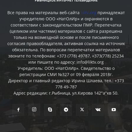
Все права на материалы веб-сайта
liktv.org
принадлежат
учредителю ООО «НатОлИр» и охраняются в
соответствии с законодательством ПМР. Перепечатка
(целиком или частями) материалов c сайта разрешена
только на возмездной основе и после письменного
согласия правообладателя, активная ссылка на источник
обязательна. По вопросам перепечатки материалов
звоните по телефонам: +373 (778) 49787, +373(778) 25234
или пишите по адресу: info@liktv.org
Учредитель: ООО «НатОлИр». Свидетельство о
регистрации СМИ №327 от 09 февраля 2018г.
Директор и главный редактор Ирина Шлаева, тел.: +373
778 49-787
Адрес редакции: г.Рыбница, ул.Кирова 142"а"кв 50.