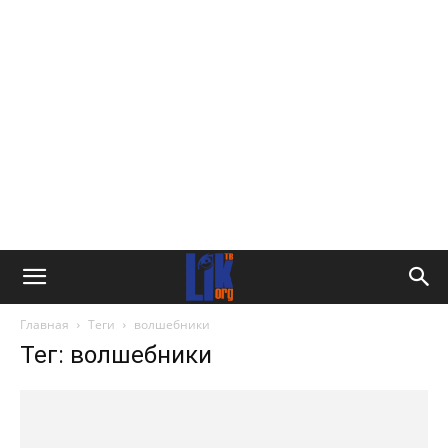
Главная
Теги
волшебники
Тег: волшебники