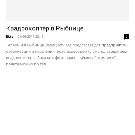
Квадрокоптер в Рыбнице
liktv
-
01/06/2017 23:45
0
Теперь и в Рыбнице. www.Liktv.org предлагает для предприятий,
организаций и населения, фото видеосъёмку с использованием
квадрокоптера. Заказать фото видео съёмку с "птичьего"
полета можно по тел....