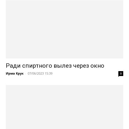
Ради спиртного вылез через окно
Ирма Крук
-
07/06/2023 15:39
0