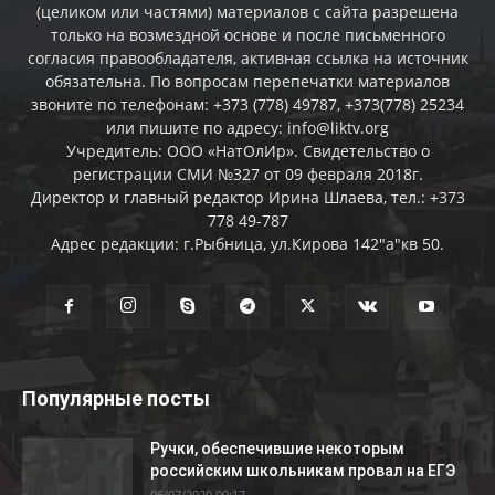
(целиком или частями) материалов c сайта разрешена
только на возмездной основе и после письменного
согласия правообладателя, активная ссылка на источник
обязательна. По вопросам перепечатки материалов
звоните по телефонам: +373 (778) 49787, +373(778) 25234
или пишите по адресу: info@liktv.org
Учредитель: ООО «НатОлИр». Свидетельство о
регистрации СМИ №327 от 09 февраля 2018г.
Директор и главный редактор Ирина Шлаева, тел.: +373
778 49-787
Адрес редакции: г.Рыбница, ул.Кирова 142"а"кв 50.
Популярные посты
Ручки, обеспечившие некоторым
российским школьникам провал на ЕГЭ
06/07/2020 09:17