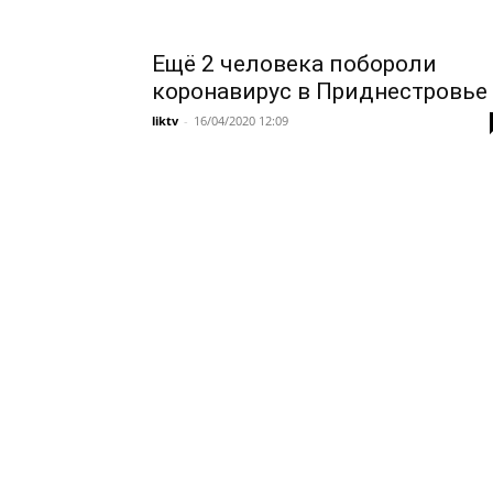
Ещё 2 человека побороли
коронавирус в Приднестровье
liktv
-
16/04/2020 12:09