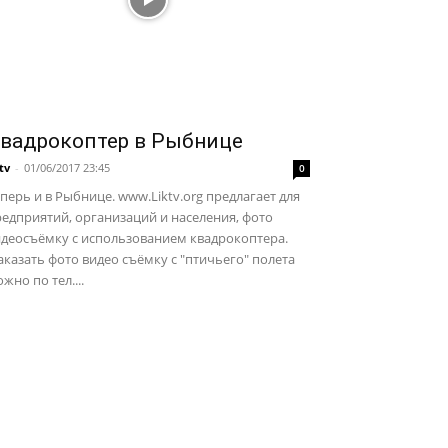
вадрокоптер в Рыбнице
ktv
-
01/06/2017 23:45
0
перь и в Рыбнице. www.Liktv.org предлагает для
едприятий, организаций и населения, фото
идеосъёмку с использованием квадрокоптера.
казать фото видео съёмку с "птичьего" полета
жно по тел....