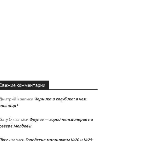
Свежие комментарии
Черника и голубика: в чем
Дмитрий
к записи
разница?
Фрунзе — город пенсионеров на
Gary Q
к записи
севере Молдовы
liktv
Городские маршруты №20 и №25:
к записи