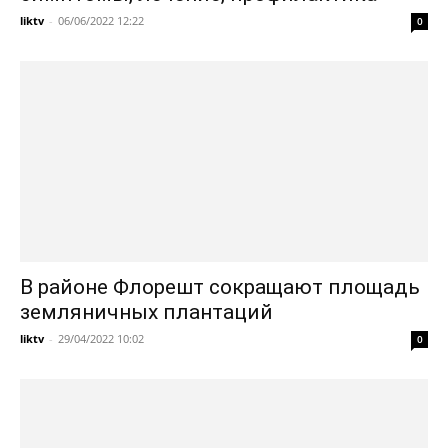
liktv
-
06/06/2022 12:22
0
В районе Флорешт сокращают площадь
земляничных плантаций
liktv
-
29/04/2022 10:02
0