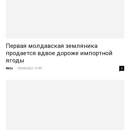
Первая молдавская земляника
продается вдвое дороже импортной
ягоды
liktv
-
18/04/2022 15:49
0