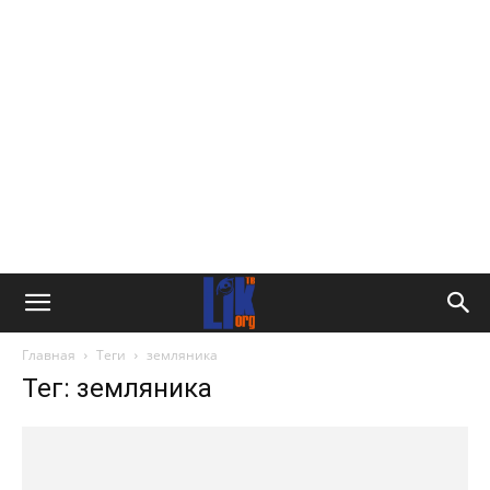
Главная
Теги
земляника
Тег: земляника