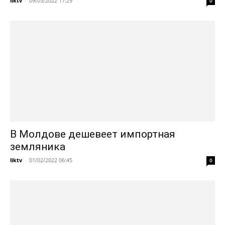
liktv
-
09/03/2022 17:29
0
В Молдове дешевеет импортная
земляника
liktv
-
01/02/2022 06:45
0