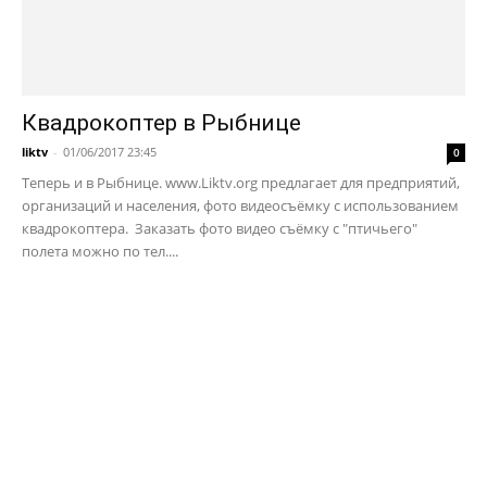
Квадрокоптер в Рыбнице
liktv
-
01/06/2017 23:45
0
Теперь и в Рыбнице. www.Liktv.org предлагает для предприятий,
организаций и населения, фото видеосъёмку с использованием
квадрокоптера. Заказать фото видео съёмку с "птичьего"
полета можно по тел....