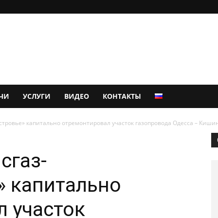
ЧИ
УСЛУГИ
ВИДЕО
КОНТАКТЫ
тровье» капитально отремонтировал участок газопровода Одесса – Киши
сгаз-
» капитально
 участок