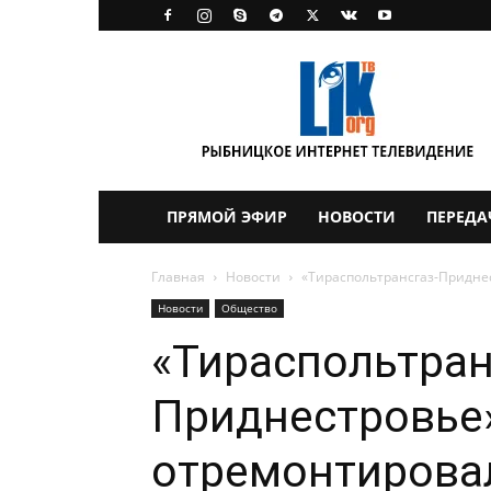
LikTV
ПРЯМОЙ ЭФИР
НОВОСТИ
ПЕРЕДА
Главная
Новости
«Тираспольтрансгаз-Приднес
Новости
Общество
«Тираспольтран
Приднестровье
отремонтировал