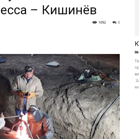
десса – Кишинёв
1092
0
К
li
Те
пр
в
За
мо