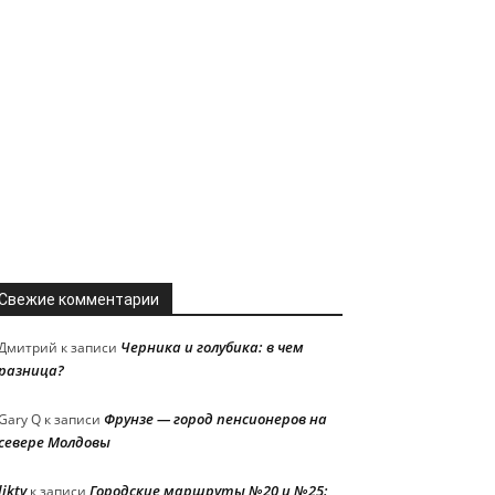
Свежие комментарии
Черника и голубика: в чем
Дмитрий
к записи
разница?
Фрунзе — город пенсионеров на
Gary Q
к записи
севере Молдовы
liktv
Городские маршруты №20 и №25:
к записи