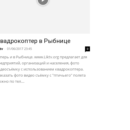
вадрокоптер в Рыбнице
ktv
-
01/06/2017 23:45
0
перь и в Рыбнице. www.Liktv.org предлагает для
едприятий, организаций и населения, фото
идеосъёмку с использованием квадрокоптера.
казать фото видео съёмку с "птичьего" полета
жно по тел....