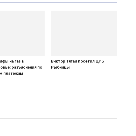
ифы на газ в
Виктор Тягай посетил ЦРБ
овье: разъяснения по
Рыбницы
м платежам