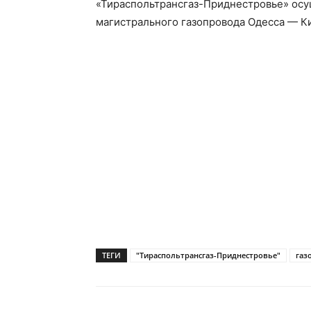
«Тираспольтрансгаз-Приднестровье» осу
магистрального газопровода Одесса — 
ТЕГИ
"Тираспольтрансгаз-Приднестровье"
газ