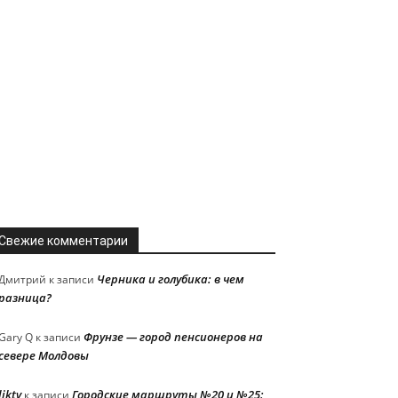
Свежие комментарии
Черника и голубика: в чем
Дмитрий
к записи
разница?
Фрунзе — город пенсионеров на
Gary Q
к записи
севере Молдовы
liktv
Городские маршруты №20 и №25:
к записи