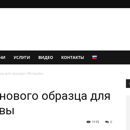
ЧИ
УСЛУГИ
ВИДЕО
КОНТАКТЫ
зца для граждан Молдовы
нового образца для
овы
1115
0