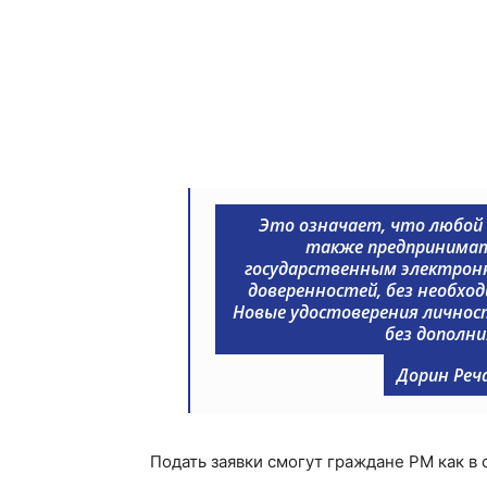
Это означает, что любой г
также предпринимат
государственным электронны
доверенностей, без необхо
Новые удостоверения личнос
без дополн
Дорин Реч
Подать заявки смогут граждане РМ как в с