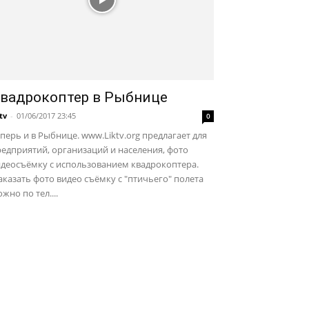
вадрокоптер в Рыбнице
ktv
-
01/06/2017 23:45
0
перь и в Рыбнице. www.Liktv.org предлагает для
едприятий, организаций и населения, фото
идеосъёмку с использованием квадрокоптера.
казать фото видео съёмку с "птичьего" полета
жно по тел....