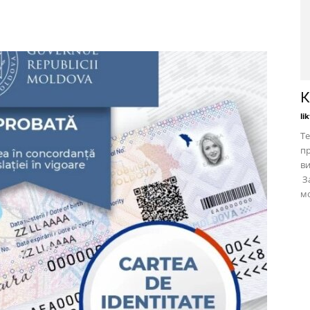
К
li
Те
пр
в
За
мо