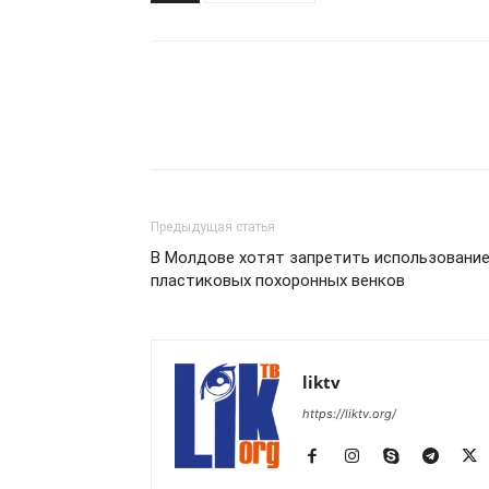
Предыдущая статья
В Молдове хотят запретить использовани
пластиковых похоронных венков
liktv
https://liktv.org/