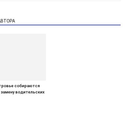
АВТОРА
тровье собираются
 замену водительских