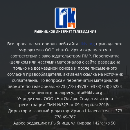
Все права на материалы веб-сайта
liktv.org
принадлежат
учредителю ООО «НатОлИр» и охраняются в
соответствии с законодательством ПМР. Перепечатка
(целиком или частями) материалов c сайта разрешена
только на возмездной основе и после письменного
согласия правообладателя, активная ссылка на источник
обязательна. По вопросам перепечатки материалов
звоните по телефонам: +373 (778) 49787, +373(778) 25234
или пишите по адресу: info@liktv.org
Учредитель: ООО «НатОлИр». Свидетельство о
регистрации СМИ №327 от 09 февраля 2018г.
Директор и главный редактор Ирина Шлаева, тел.: +373
778 49-787
Адрес редакции: г.Рыбница, ул.Кирова 142"а"кв 50.