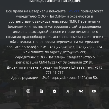
Все права на материалы веб-сайта
liktv.org
принадлежат
учредителю ООО «НатОлИр» и охраняются в
соответствии с законодательством ПМР. Перепечатка
(целиком или частями) материалов c сайта разрешена
только на возмездной основе и после письменного
согласия правообладателя, активная ссылка на источник
обязательна. По вопросам перепечатки материалов
звоните по телефонам: +373 (778) 49787, +373(778) 25234
или пишите по адресу: info@liktv.org
Учредитель: ООО «НатОлИр». Свидетельство о
регистрации СМИ №327 от 09 февраля 2018г.
Директор и главный редактор Ирина Шлаева, тел.: +373
778 49-787
Адрес редакции: г.Рыбница, ул.Кирова 142"а"кв 50.