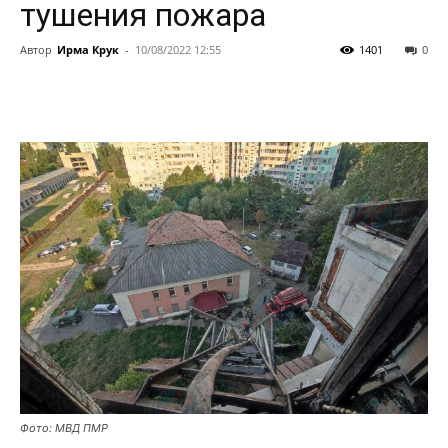
тушения пожара
Автор
Ирма Крук
-
10/08/2022 12:55
1401
0
Фото: МВД ПМР